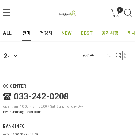
0
ALL
천마
건강차
NEW
BEST
공지사항
회
2
랭킹순
개
CS CENTER
033-242-0208
open : am 10:00 ~ pm 06:00 / Sat, Sun, Holiday OFF
hwchunma@naver.com
BANK INFO
농협 0108705850579